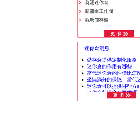
葵涌迷你倉
新蒲崗工作間
觀塘儲存櫃