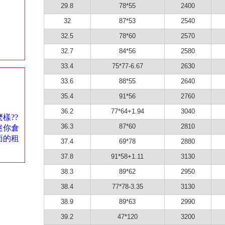
29.8
78*55
2400
32
87*53
2540
32.5
78*60
2570
32.7
84*56
2580
33.4
75*77-6.67
2630
33.6
88*55
2640
35.4
91*56
2760
36.2
77*64+1.94
3040
36.3
87*60
2810
37.4
69*78
2880
37.8
91*58+1.11
3130
38.3
89*62
2950
38.4
77*78-3.35
3130
38.9
89*63
2990
39.2
47*120
3200