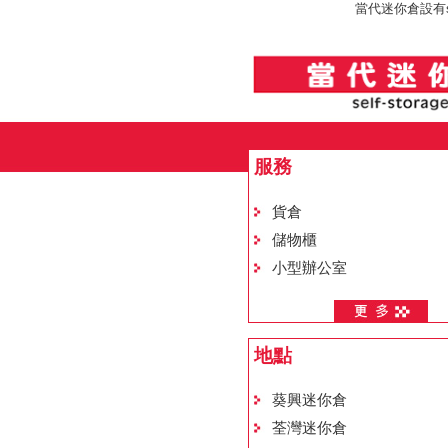
當代迷你倉設有sel
服務
貨倉
儲物櫃
小型辦公室
地點
葵興迷你倉
荃灣迷你倉