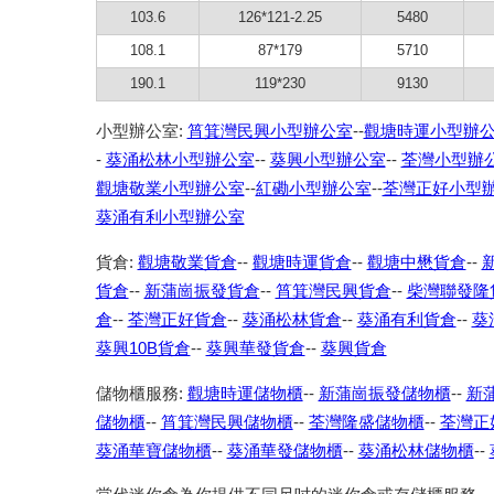
103.6
126*121-2.25
5480
108.1
87*179
5710
190.1
119*230
9130
小型辦公室:
筲箕灣民興小型辦公室
--
觀塘時運小型辦
-
葵涌松林小型辦公室
--
葵興小型辦公室
--
荃灣小型辦
觀塘敬業小型辦公室
--
紅磡小型辦公室
--
荃灣正好小型
葵涌有利小型辦公室
貨倉:
觀塘敬業貨倉
--
觀塘時運貨倉
--
觀塘中懋貨倉
--
貨倉
--
新蒲崗振發貨倉
--
筲箕灣民興貨倉
--
柴灣聯發隆
倉
--
荃灣正好貨倉
--
葵涌松林貨倉
--
葵涌有利貨倉
--
葵
葵興10B貨倉
--
葵興華發貨倉
--
葵興貨倉
儲物櫃服務:
觀塘時運儲物櫃
--
新蒲崗振發儲物櫃
--
新
儲物櫃
--
筲箕灣民興儲物櫃
--
荃灣隆盛儲物櫃
--
荃灣正
葵涌華寶儲物櫃
--
葵涌華發儲物櫃
--
葵涌松林儲物櫃
--