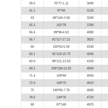
39.5
76*77-1.11
3040
41.1
87*68
3120
43
48*118+3.66
3240
55.3
102*78
3780
56.6
89*99-4.63
4080
56.7
91*117-17.21
3820
60
150*63-5.59
4330
60.1
91*120-15.75
4040
60.9
88*121-13.03
4100
68.2
108*108-12.83
4500
71.4
149*69
4550
72.4
149*70
4610
75
149*80-7.79
4680
78.6
149*76
4720
90
87*149
4970