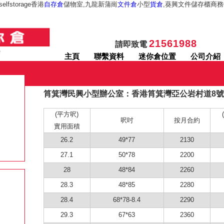
fstorage香港
自存倉
儲物室,九龍新蒲崗
文件倉
小型
貨倉
,葵興文件儲存櫃商務
21561988
請即致電
主頁
聯繫資料
迷你倉位置
公司介紹
筲箕灣民興小型辦公室：香港筲箕灣亞公岩村道8
(平方呎)
呎吋
按月合約
實用面積
26.2
49*77
2130
27.1
50*78
2200
28
48*84
2260
28.3
48*85
2280
28.4
68*78-8.4
2290
29.3
67*63
2360