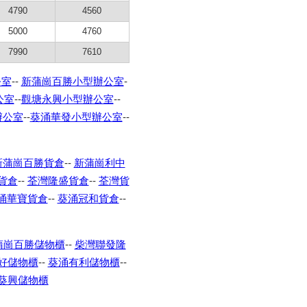
4790
4560
5000
4760
7990
7610
公室
--
新蒲崗百勝小型辦公室
-
公室
--
觀塘永興小型辦公室
--
辦公室
--
葵涌華發小型辦公室
--
新蒲崗百勝貨倉
--
新蒲崗利中
貨倉
--
荃灣隆盛貨倉
--
荃灣貨
涌華寶貨倉
--
葵涌冠和貨倉
--
蒲崗百勝儲物櫃
--
柴灣聯發隆
好儲物櫃
--
葵涌有利儲物櫃
--
葵興儲物櫃