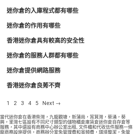
迷你倉的入庫程式都有哪些
迷你倉的作用有哪些
香港迷你倉具有較高的安全性
迷你倉的服務人群都有哪些
迷你倉提供網路服務
香港迷你倉良莠不齊
Posts navigation
1
2
3
4
5
Next →
當代迷你倉在香港柴灣，九龍觀塘，新蒲崗，筲箕灣，葵涌，葵
興，筌灣七區設有不同尺寸類型的儲物櫃倉庫貨倉迷你倉自存倉等
服務，其中還設有商務中心辦公室出租, 文件櫃和代收信件服務一條
龍商務設施提供，商務辦分室免管理費和寬頻費，環境整潔，免管