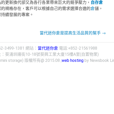
品的更新換代卻又為各行各業帶來巨大的競爭壓力，
自存倉
樣的規格存在，客戶可以根據自己的需求選擇合適的
倉
儲，
可持續發展的專案。
當代迷你倉是提高生活品質的幫手
→
499-1381 網站：
當代迷你倉
電話:+852-21561988
圳邊街10-18號葵興工業大廈15樓A室(自置物業)
ni storage) 版權所有@ 2015.08 ,
web hosting
by Newsbook Li