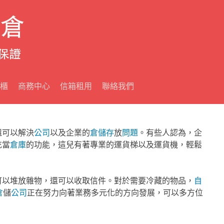
櫃
商務中心
信箱租用
聯絡我們
還可以解決
公司
以及企業的
倉
儲存
放
問題
。有些人認為，企
充當
倉庫
的功能，這兒有著專業的運貨梯以及運貨機，輕鬆
可以堆放雜物，還可以收取信件。對於需要冷藏的物品，
自
倉
儲
公司
正在努力向著業務多元化的方向發展，可以多方位