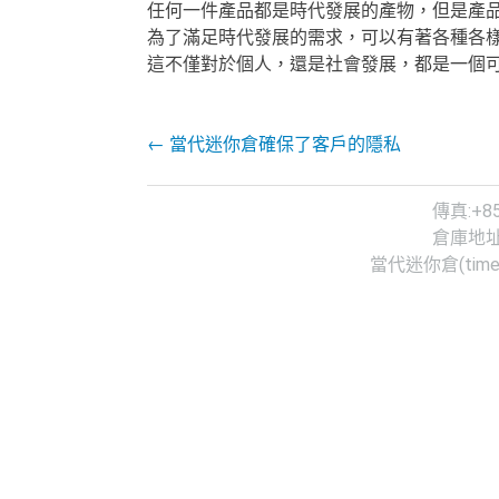
任何一件產品都是時代發展的產物，但是產
為了滿足時代發展的需求，可以有著各種各
這不僅對於個人，還是社會發展，都是一個
Post navigation
←
當代迷你倉確保了客戶的隱私
傳真:+852-3
倉庫地址：葵涌
當代迷你倉(timemi