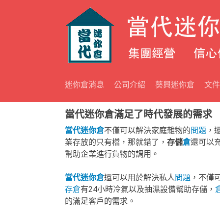
Skip to content
迷你倉消息
公司介紹
葵興迷你倉
文件
當代迷你倉滿足了時代發展的需求
當代
迷你倉
不僅可以解決家庭雜物的
問題
，
業存放的只有檔，那就錯了，
存儲
倉
還可以
幫助企業進行貨物的調用。
當代
迷你倉
還可以用於解決私人
問題
，不僅
存倉
有24小時冷氣以及抽濕設備幫助存儲，
的滿足客戶的需求。