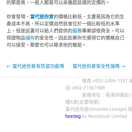
的那麼高，一般人都是可以承擔起這樣的定價的。
你會發現，
當代
迷你倉
的價格比較低，主要是因為它的生
產成本不高，所以定價自然就會位於一個比較低的水準
上，但是這裏可以給人們提供的
服務
專案卻很齊全，可以
保證物品
儲存
的安全性，因此如果你也覺得它的價格自己
可以接受，那麼也可以尋求他的幫助。
Post navigation
←
當代迷你倉有防盜功能嗎
當代迷你倉安全性強嗎
→
傳真:+852-3499-1381
話:+852-21561988
倉庫地址：葵涌圳邊街10-
樓A室(自置物業)
當代迷你倉(timemini storage) 
hosting
by Newsbook Limited