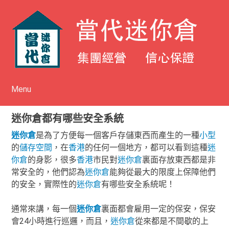
Menu
Skip to content
迷你倉都有哪些安全系統
迷你倉
是為了方便每一個客戶存儲東西而產生的一種
小型
的
儲存
空間
，在
香港
的任何一個地方，都可以看到這種
迷
你倉
的身影，很多
香港
市民對
迷你倉
裏面存放東西都是非
常安全的，他們認為
迷你倉
能夠從最大的限度上保障他們
的安全，實際性的
迷你倉
有哪些安全系統呢！
通常來講，每一個
迷你倉
裏面都會雇用一定的保安，保安
會24小時進行巡邏，而且，
迷你倉
從來都是不間歇的上