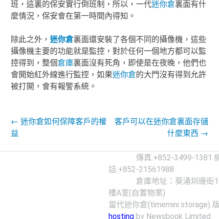
班，這裏的保安實行倒班制，所以，一代
迷你倉
裏面有什
麼情況，保安會在第一時間內得知。
除此之外，
迷你倉
裏面還安裝了各個不同的攝像機，這些
攝像機主要的功能就是監控，對於任何一個地方都可以監
控得到，整個
倉庫
裏面沒有死角，即使是在夜晚，他們也
會開始紅外線進行監控，如果
迷你倉
的大門沒有得到允許
被打開，會有報警系統。
Post navigation
←
迷你倉如何保障客戶的權
客戶可以在迷你倉裏面存儲
益
什麼東西
→
傳真:+852-3499-1381
話:+852-21561988
倉庫地址：葵涌圳邊街10-
樓A室(自置物業)
當代迷你倉(timemini storage) 
hosting
by Newsbook Limited