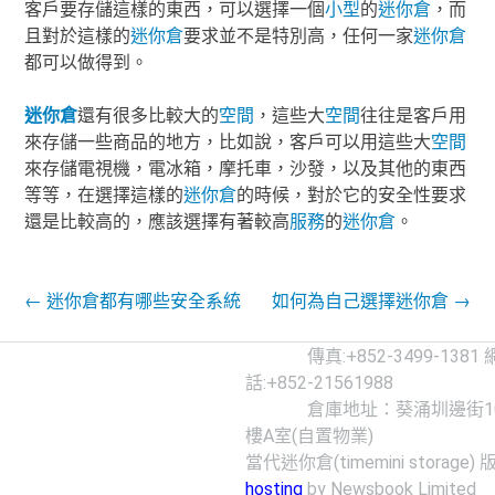
客戶要存儲這樣的東西，可以選擇一個
小型
的
迷你倉
，而
且對於這樣的
迷你倉
要求並不是特別高，任何一家
迷你倉
都可以做得到。
迷你倉
還有很多比較大的
空間
，這些大
空間
往往是客戶用
來存儲一些商品的地方，比如說，客戶可以用這些大
空間
來存儲電視機，電冰箱，摩托車，沙發，以及其他的東西
等等，在選擇這樣的
迷你倉
的時候，對於它的安全性要求
還是比較高的，應該選擇有著較高
服務
的
迷你倉
。
Post navigation
←
迷你倉都有哪些安全系統
如何為自己選擇迷你倉
→
傳真:+852-3499-1381
話:+852-21561988
倉庫地址：葵涌圳邊街10-
樓A室(自置物業)
當代迷你倉(timemini storage) 
hosting
by Newsbook Limited